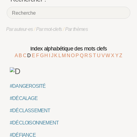
Par auteur·es
/
Par mot-clefs
/
Par thèmes
Index alphabétique des mots clefs
A
B
C
D
E
F
G
H
I
J
K
L
M
N
O
P
Q
R
S
T
U
V
W
X
Y
Z
#DANGEROSITÉ
#DÉCALAGE
#DÉCLASSEMENT
#DÉCLOISONNEMENT
#DÉFIANCE