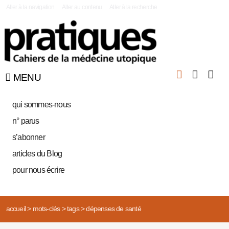
|
Aller à la navigation
Aller au contenu
Aller à la recherche
MENU
qui sommes-nous
n° parus
s’abonner
articles du Blog
pour nous écrire
accueil
>
mots-clés
>
tags
>
dépenses de santé