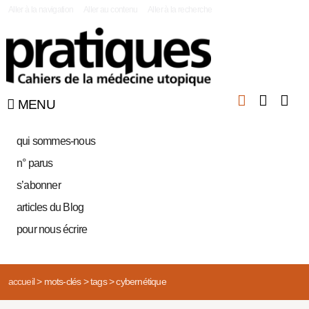
|
Aller à la navigation
Aller au contenu
Aller à la recherche
MENU
qui sommes-nous
n° parus
s’abonner
articles du Blog
pour nous écrire
accueil
>
mots-clés
>
tags
>
cybernétique