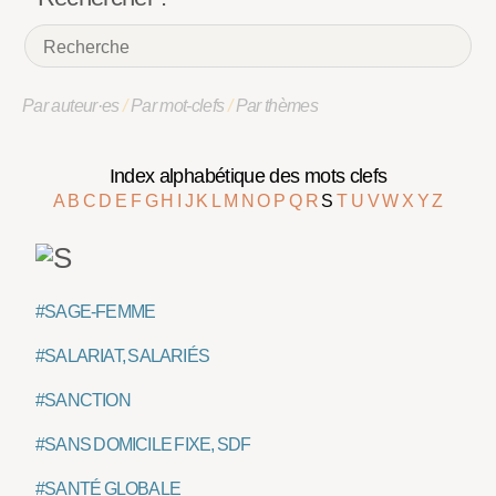
Par auteur·es
/
Par mot-clefs
/
Par thèmes
Index alphabétique des mots clefs
A
B
C
D
E
F
G
H
I
J
K
L
M
N
O
P
Q
R
S
T
U
V
W
X
Y
Z
#SAGE-FEMME
#SALARIAT, SALARIÉS
#SANCTION
#SANS DOMICILE FIXE, SDF
#SANTÉ GLOBALE