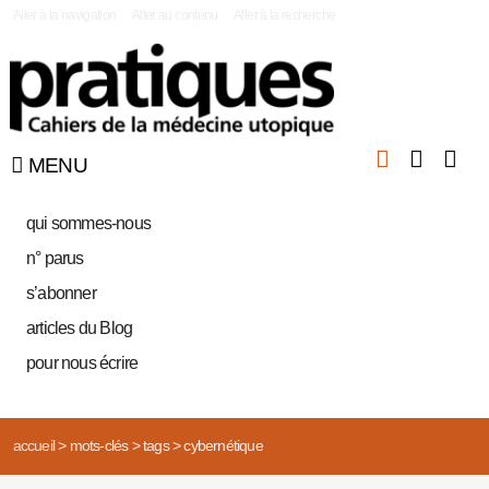
|
Aller à la navigation
Aller au contenu
Aller à la recherche
MENU
qui sommes-nous
n° parus
s’abonner
articles du Blog
pour nous écrire
accueil
>
mots-clés
>
tags
>
cybernétique