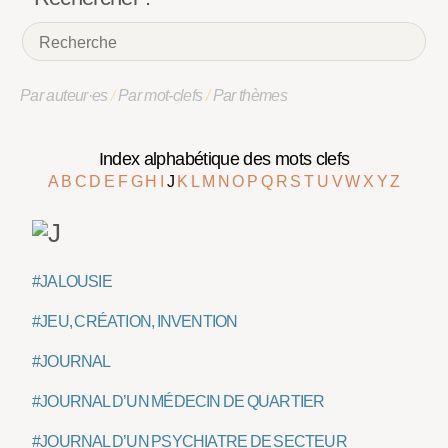
Par auteur·es
/
Par mot-clefs
/
Par thèmes
Index alphabétique des mots clefs
A
B
C
D
E
F
G
H
I
J
K
L
M
N
O
P
Q
R
S
T
U
V
W
X
Y
Z
#JALOUSIE
#JEU, CRÉATION, INVENTION
#JOURNAL
#JOURNAL D’UN MÉDECIN DE QUARTIER
#JOURNAL D’UN PSYCHIATRE DE SECTEUR