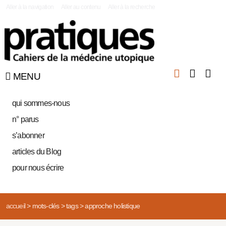
|
Aller à la navigation
Aller au contenu
Aller à la recherche
MENU
qui sommes-nous
n° parus
s’abonner
articles du Blog
pour nous écrire
accueil
>
mots-clés
>
tags
>
approche holistique