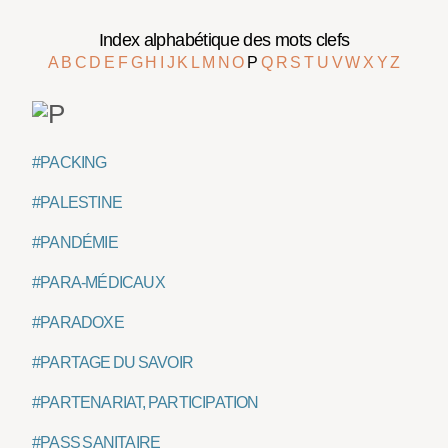
Index alphabétique des mots clefs
A
B
C
D
E
F
G
H
I
J
K
L
M
N
O
P
Q
R
S
T
U
V
W
X
Y
Z
#PACKING
#PALESTINE
#PANDÉMIE
#PARA-MÉDICAUX
#PARADOXE
#PARTAGE DU SAVOIR
#PARTENARIAT, PARTICIPATION
#PASS SANITAIRE