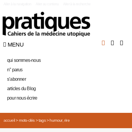
|
Aller à la navigation
Aller au contenu
Aller à la recherche
MENU
qui sommes-nous
n° parus
s’abonner
articles du Blog
pour nous écrire
accueil
>
mots-clés
>
tags
>
humour, rire