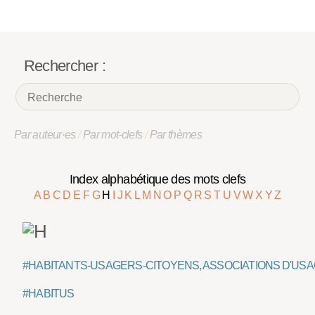
Rechercher :
Par auteur·es
/
Par mot-clefs
/
Par thèmes
Index alphabétique des mots clefs
A
B
C
D
E
F
G
H
I
J
K
L
M
N
O
P
Q
R
S
T
U
V
W
X
Y
Z
#HABITANTS-USAGERS-CITOYENS, ASSOCIATIONS D'US
#HABITUS