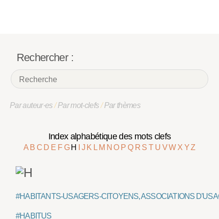
Rechercher :
Par auteur·es
/
Par mot-clefs
/
Par thèmes
Index alphabétique des mots clefs
A
B
C
D
E
F
G
H
I
J
K
L
M
N
O
P
Q
R
S
T
U
V
W
X
Y
Z
#HABITANTS-USAGERS-CITOYENS, ASSOCIATIONS D'US
#HABITUS