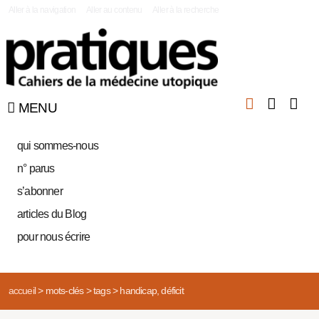
|
Aller à la navigation
Aller au contenu
Aller à la recherche
MENU
qui sommes-nous
n° parus
s’abonner
articles du Blog
pour nous écrire
accueil
>
mots-clés
>
tags
>
handicap, déficit