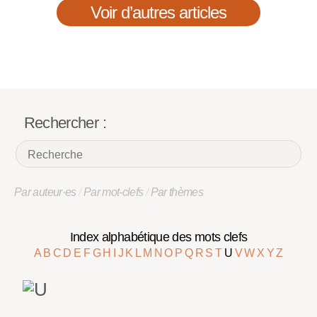
Voir d’autres articles
Rechercher :
Par auteur·es
/
Par mot-clefs
/
Par thèmes
Index alphabétique des mots clefs
A
B
C
D
E
F
G
H
I
J
K
L
M
N
O
P
Q
R
S
T
U
V
W
X
Y
Z