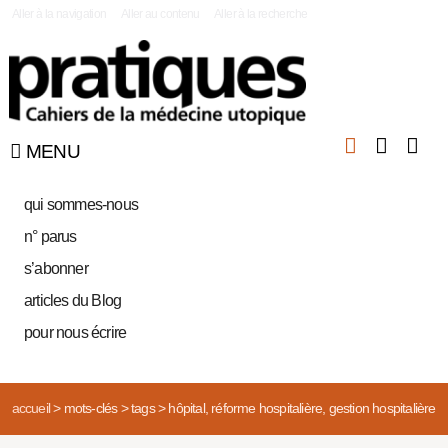
|
Aller à la navigation
Aller au contenu
Aller à la recherche
MENU
qui sommes-nous
n° parus
s’abonner
articles du Blog
pour nous écrire
accueil
>
mots-clés
>
tags
>
hôpital, réforme hospitalière, gestion hospitalière