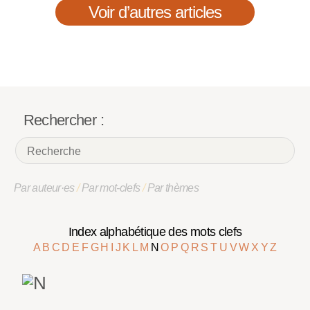
Voir d’autres articles
Rechercher :
Par auteur·es
/
Par mot-clefs
/
Par thèmes
Index alphabétique des mots clefs
A
B
C
D
E
F
G
H
I
J
K
L
M
N
O
P
Q
R
S
T
U
V
W
X
Y
Z