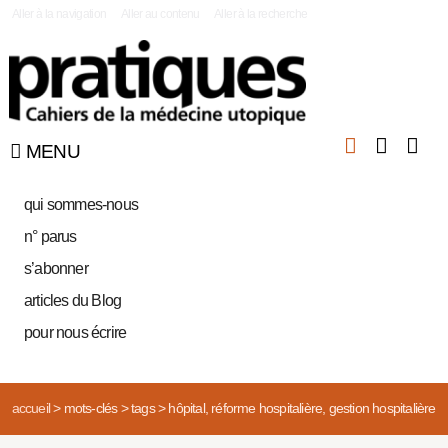
|
Aller à la navigation
Aller au contenu
Aller à la recherche
MENU
qui sommes-nous
n° parus
s’abonner
articles du Blog
pour nous écrire
accueil
>
mots-clés
>
tags
>
hôpital, réforme hospitalière, gestion hospitalière