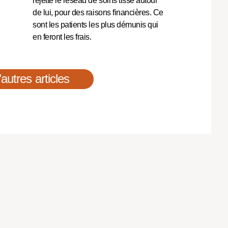
rejette le réseau de soins tissé autour
de lui, pour des raisons financières. Ce
sont les patients les plus démunis qui
en feront les frais.
’autres articles