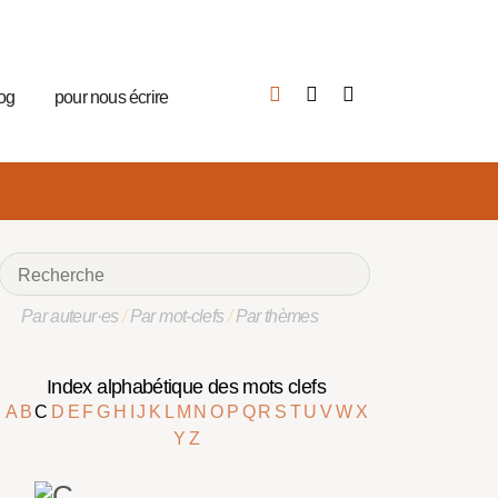
log
pour nous écrire
Par auteur·es
/
Par mot-clefs
/
Par thèmes
Index alphabétique des mots clefs
A
B
C
D
E
F
G
H
I
J
K
L
M
N
O
P
Q
R
S
T
U
V
W
X
Y
Z