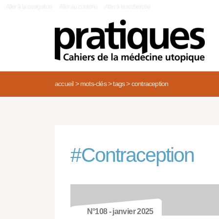
|
Aller à la navigation
Aller au contenu
Aller à la recherche
accueil
>
mots-clés
>
tags
>
contraception
#
Contraception
N°108 - janvier 2025