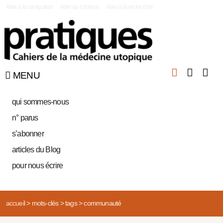
|
Aller à la navigation
Aller au contenu
Aller à la recherche
MENU
qui sommes-nous
n° parus
s’abonner
articles du Blog
pour nous écrire
accueil
>
mots-clés
>
tags
>
communauté