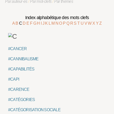
Par auteur·es
/
Par mot-clefs
/
Par thèmes
Index alphabétique des mots clefs
A
B
C
D
E
F
G
H
I
J
K
L
M
N
O
P
Q
R
S
T
U
V
W
X
Y
Z
#CANCER
#CANNIBALISME
#CAPABILITÉS
#CAPI
#CARENCE
#CATÉGORIES
#CATÉGORISATION SOCIALE