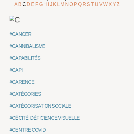
A
B
C
D
E
F
G
H
I
J
K
L
M
N
O
P
Q
R
S
T
U
V
W
X
Y
Z
#CANCER
#CANNIBALISME
#CAPABILITÉS
#CAPI
#CARENCE
#CATÉGORIES
#CATÉGORISATION SOCIALE
#CÉCITÉ, DÉFICIENCE VISUELLE
#CENTRE COVID