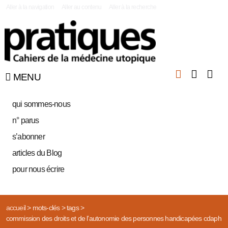
|
Aller à la navigation
Aller au contenu
Aller à la recherche
MENU
qui sommes-nous
n° parus
s’abonner
articles du Blog
pour nous écrire
accueil
>
mots-clés
>
tags
>
commission des droits et de l’autonomie des personnes handicapées cdaph