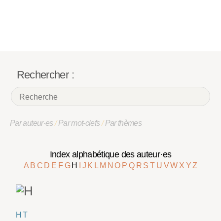
Rechercher :
Par auteur·es
/
Par mot-clefs
/
Par thèmes
Index alphabétique des auteur·es
A
B
C
D
E
F
G
H
I
J
K
L
M
N
O
P
Q
R
S
T
U
V
W
X
Y
Z
H T