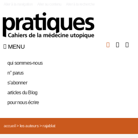
|
Aller à la navigation
Aller au contenu
Aller à la recherche
MENU
qui sommes-nous
n° parus
s’abonner
articles du Blog
pour nous écrire
accueil
>
les auteurs
>
rajablat