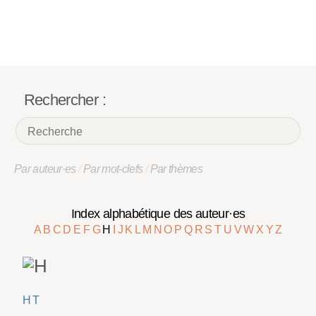
Rechercher :
Par auteur·es
/
Par mot-clefs
/
Par thèmes
Index alphabétique des auteur·es
A
B
C
D
E
F
G
H
I
J
K
L
M
N
O
P
Q
R
S
T
U
V
W
X
Y
Z
H T