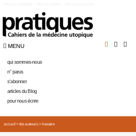
|
Aller à la navigation
Aller au contenu
Aller à la recherche
MENU
qui sommes-nous
n° parus
s’abonner
articles du Blog
pour nous écrire
accueil
>
les auteurs
>
haxaire