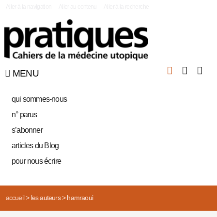
|
Aller à la navigation
Aller au contenu
Aller à la recherche
MENU
qui sommes-nous
n° parus
s’abonner
articles du Blog
pour nous écrire
accueil
>
les auteurs
>
hamraoui