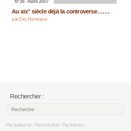
N°36 - mars 2007
Au xix° siècle déjà la controverse…….
par Eric Hamraoui
Rechercher :
Par auteur·es
/
Par mot-clefs
/
Par thèmes