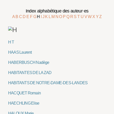
Index alphabétique des auteur·es
A
B
C
D
E
F
G
H
I
J
K
L
M
N
O
P
Q
R
S
T
U
V
W
X
Y
Z
H T
HAAS Laurent
HABERBUSCH Nadège
HABITANTES DE LA ZAD
HABITANTS DE NOTRE-DAME-DES-LANDES
HACQUET Romain
HAECHLING Elise
HALOUX Marie