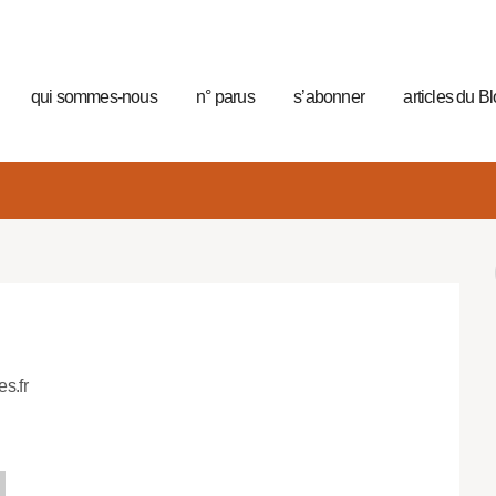
qui sommes-nous
n° parus
s’abonner
articles du B
es.fr