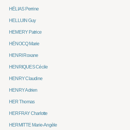
HÉLIAS Perrine
HELLUIN Guy
HEMERY Patrice
HÉNOCQ Marie
HENRI Roxane
HENRIQUES Cécile
HENRY Claudine
HENRY Adrien
HER Thomas
HERFRAY Charlotte
HERMITTE Marie-Angèle