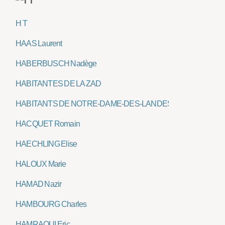
H T
HAAS Laurent
HABERBUSCH Nadège
HABITANTES DE LA ZAD
HABITANTS DE NOTRE-DAME-DES-LANDES
HACQUET Romain
HAECHLING Elise
HALOUX Marie
HAMAD Nazir
HAMBOURG Charles
HAMRAOUI Eric