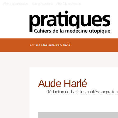
|
Aller à la navigation
Aller au contenu
Aller à la recherche
accueil
>
les auteurs
>
harlé
Aude Harlé
Rédaction de 1 articles publiés sur pratiqu