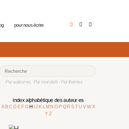
log
pour nous écrire
Par auteur·es
/
Par mot-clefs
/
Par thèmes
Index alphabétique des auteur·es
A
B
C
D
E
F
G
H
I
J
K
L
M
N
O
P
Q
R
S
T
U
V
W
X
Y
Z