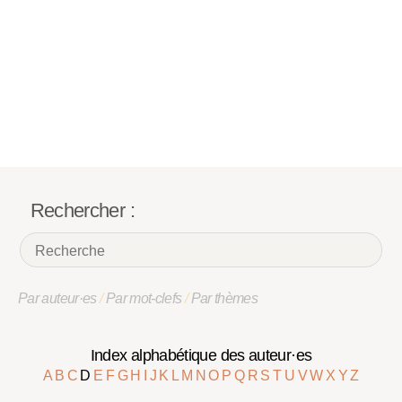
Rechercher :
Par auteur·es
/
Par mot-clefs
/
Par thèmes
Index alphabétique des auteur·es
A
B
C
D
E
F
G
H
I
J
K
L
M
N
O
P
Q
R
S
T
U
V
W
X
Y
Z