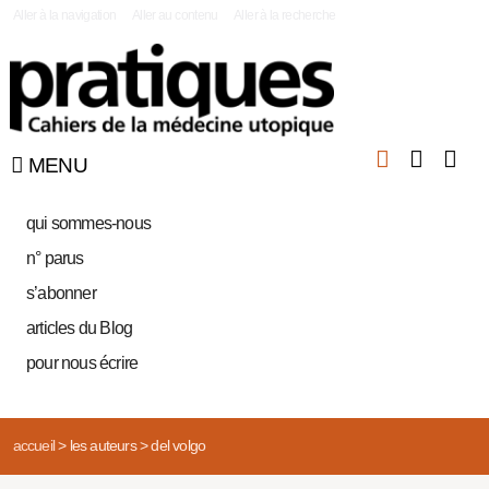
|
Aller à la navigation
Aller au contenu
Aller à la recherche
MENU
qui sommes-nous
n° parus
s’abonner
articles du Blog
pour nous écrire
accueil
>
les auteurs
>
del volgo