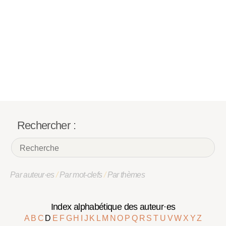
Rechercher :
Par auteur·es
/
Par mot-clefs
/
Par thèmes
Index alphabétique des auteur·es
A
B
C
D
E
F
G
H
I
J
K
L
M
N
O
P
Q
R
S
T
U
V
W
X
Y
Z