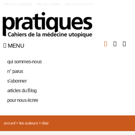
|
Aller à la navigation
Aller au contenu
Aller à la recherche
MENU
qui sommes-nous
n° parus
s’abonner
articles du Blog
pour nous écrire
accueil
>
les auteurs
>
diaz