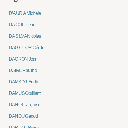
D’AURIA Michele
DA COL Pierre
DA SILVA Nicolas
DAGICOUR Cécile
DAGRON Jean
DAIRE Pauline
DAMADJI Eddie
DAMUS Obrillant
DANO Françoise
DANOU Gérard
DARDOT Pierre