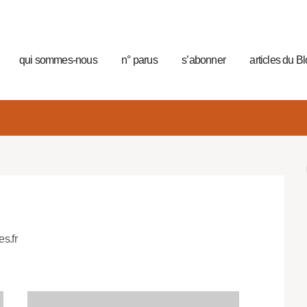
qui sommes-nous
n° parus
s’abonner
articles du B
es.fr