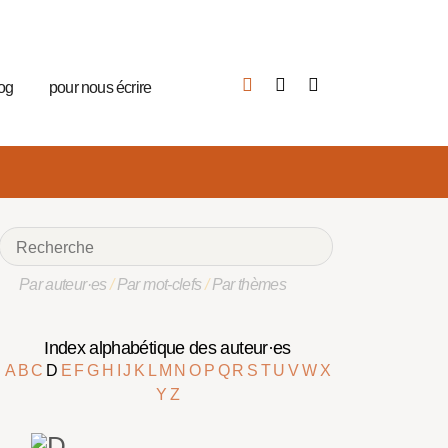
log
pour nous écrire
Par auteur·es
/
Par mot-clefs
/
Par thèmes
Index alphabétique des auteur·es
A
B
C
D
E
F
G
H
I
J
K
L
M
N
O
P
Q
R
S
T
U
V
W
X
Y
Z