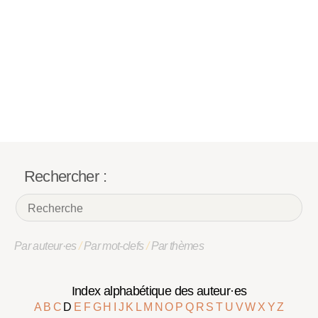
Rechercher :
Par auteur·es
/
Par mot-clefs
/
Par thèmes
Index alphabétique des auteur·es
A
B
C
D
E
F
G
H
I
J
K
L
M
N
O
P
Q
R
S
T
U
V
W
X
Y
Z