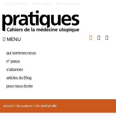
|
Aller à la navigation
Aller au contenu
Aller à la recherche
MENU
qui sommes-nous
n° parus
s’abonner
articles du Blog
pour nous écrire
accueil
>
les auteurs
>
de saint phalle