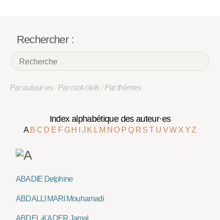
Rechercher :
Par auteur·es
/
Par mot-clefs
/
Par thèmes
Index alphabétique des auteur·es
A
B
C
D
E
F
G
H
I
J
K
L
M
N
O
P
Q
R
S
T
U
V
W
X
Y
Z
ABADIE Delphine
ABDALLI MARI Mouhamadi
ABDEL-KADER Jamal