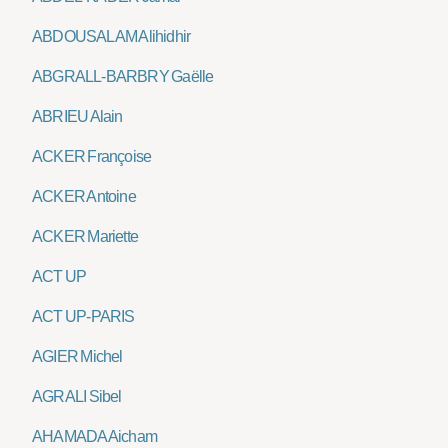
ABDOUSALAM Alihidhir
ABGRALL-BARBRY Gaëlle
ABRIEU Alain
ACKER Françoise
ACKER Antoine
ACKER Mariette
ACT UP
ACT UP-PARIS
AGIER Michel
AGRALI Sibel
AHAMADA Aicham