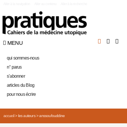
|
Aller à la navigation
Aller au contenu
Aller à la recherche
MENU
qui sommes-nous
n° parus
s’abonner
articles du Blog
pour nous écrire
accueil
>
les auteurs
>
anssoufouddine