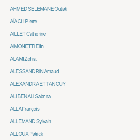
AHMED SELEMANE Outiati
AÏACH Pierre
AILLET Catherine
AIMONETTI Elin
ALAMI Zohra
ALESSANDRIN Arnaud
ALEXANDRA ET TANGUY
ALI BENALI Sabrina
ALLA François
ALLEMAND Sylvain
ALLOUX Patrick