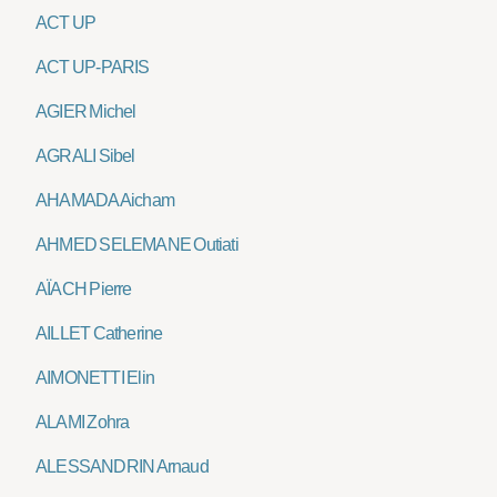
ACT UP
ACT UP-PARIS
AGIER Michel
AGRALI Sibel
AHAMADA Aicham
AHMED SELEMANE Outiati
AÏACH Pierre
AILLET Catherine
AIMONETTI Elin
ALAMI Zohra
ALESSANDRIN Arnaud