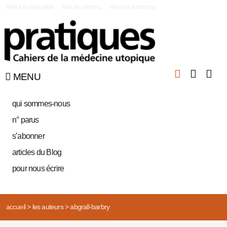
|
Aller à la navigation
Aller au contenu
Aller à la recherche
MENU
qui sommes-nous
n° parus
s’abonner
articles du Blog
pour nous écrire
accueil
>
les auteurs
>
abgrall-barbry