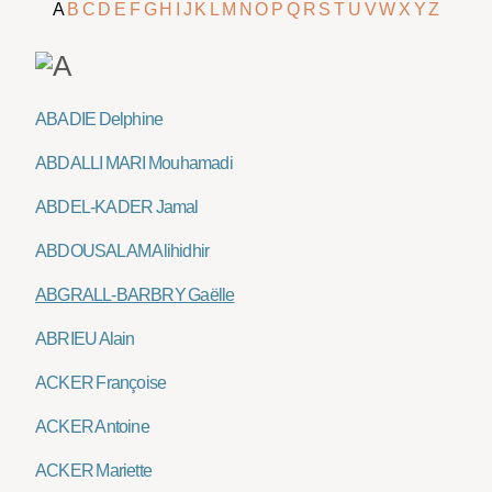
A
B
C
D
E
F
G
H
I
J
K
L
M
N
O
P
Q
R
S
T
U
V
W
X
Y
Z
ABADIE Delphine
ABDALLI MARI Mouhamadi
ABDEL-KADER Jamal
ABDOUSALAM Alihidhir
ABGRALL-BARBRY Gaëlle
ABRIEU Alain
ACKER Françoise
ACKER Antoine
ACKER Mariette