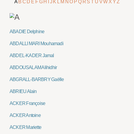
A
B
C
D
E
F
G
H
I
J
K
L
M
N
O
P
Q
R
S
T
U
V
W
X
Y
Z
ABADIE Delphine
ABDALLI MARI Mouhamadi
ABDEL-KADER Jamal
ABDOUSALAM Alihidhir
ABGRALL-BARBRY Gaëlle
ABRIEU Alain
ACKER Françoise
ACKER Antoine
ACKER Mariette