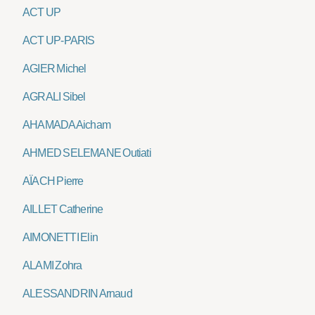
ACT UP
ACT UP-PARIS
AGIER Michel
AGRALI Sibel
AHAMADA Aicham
AHMED SELEMANE Outiati
AÏACH Pierre
AILLET Catherine
AIMONETTI Elin
ALAMI Zohra
ALESSANDRIN Arnaud