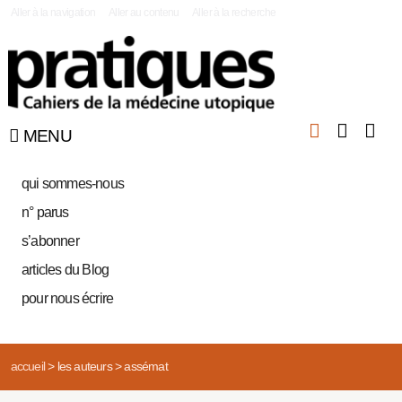
|
Aller à la navigation
Aller au contenu
Aller à la recherche
MENU
qui sommes-nous
n° parus
s’abonner
articles du Blog
pour nous écrire
accueil
>
les auteurs
>
assémat