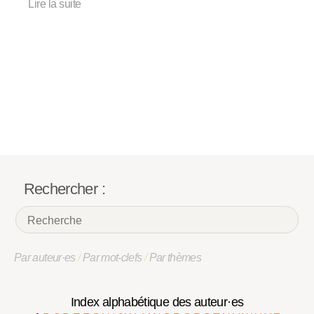
Lire la suite
Rechercher :
Par auteur·es
/
Par mot-clefs
/
Par thèmes
Index alphabétique des auteur·es