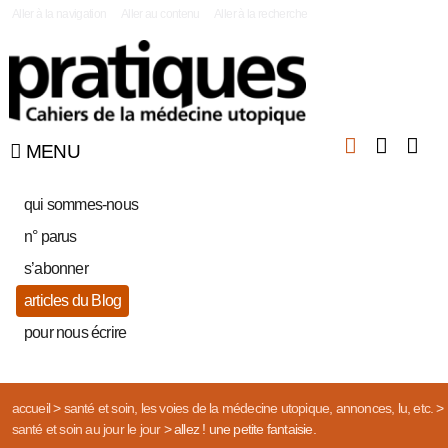
|
Aller à la navigation
Aller au contenu
Aller à la recherche
MENU
qui sommes-nous
n° parus
s’abonner
articles du Blog
pour nous écrire
accueil
>
santé et soin, les voies de la médecine utopique, annonces, lu, etc.
>
santé et soin au jour le jour
>
allez ! une petite fantaisie.