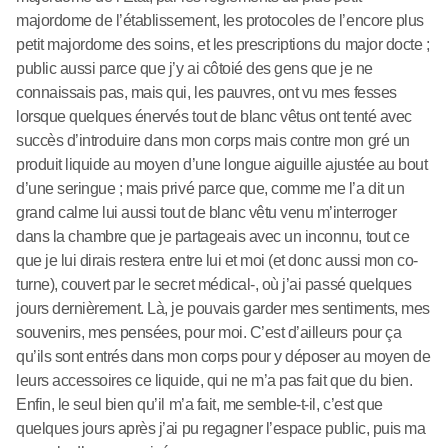
majordome de l’établissement, les protocoles de l’encore plus
petit majordome des soins, et les prescriptions du major docte ;
public aussi parce que j’y ai côtoié des gens que je ne
connaissais pas, mais qui, les pauvres, ont vu mes fesses
lorsque quelques énervés tout de blanc vêtus ont tenté avec
succès d’introduire dans mon corps mais contre mon gré un
produit liquide au moyen d’une longue aiguille ajustée au bout
d’une seringue ; mais privé parce que, comme me l’a dit un
grand calme lui aussi tout de blanc vêtu venu m’interroger
dans la chambre que je partageais avec un inconnu, tout ce
que je lui dirais restera entre lui et moi (et donc aussi mon co-
turne), couvert par le secret médical-, où j’ai passé quelques
jours dernièrement. Là, je pouvais garder mes sentiments, mes
souvenirs, mes pensées, pour moi. C’est d’ailleurs pour ça
qu’ils sont entrés dans mon corps pour y déposer au moyen de
leurs accessoires ce liquide, qui ne m’a pas fait que du bien.
Enfin, le seul bien qu’il m’a fait, me semble-t-il, c’est que
quelques jours après j’ai pu regagner l’espace public, puis ma