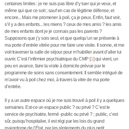
certaines limites : je ne suis pas libre d’y tuer qui je veux, et
même qui que ce soit ; sauf en cas de légitime défense, et
encore... Mais me promener à poil, ça je peux. Enfin, faut voir,
s’il y a des enfants... les miens ? ceux de mes amis ? les amis
de mes enfants dont je je connais pas les parents ?
Supposons que j’y sois seul, et que quelqu’un se présente à
ma porte d’entrée vitrée pour me faire une visite. Il sonne, et me
voit traverser la salle de séjour pour m’habiller avant d’aller lui
ouvrir. C’est l’infirmier psychiatrique du CMP
[
1
]
qui vient, un
peu en avance, faire la visite à domicile prévue par le
programme de soins sans consentement. Il semble intrigué de
m’avoir vu à poil chez moi, à travers la vitre de ma porte
d’entrée.
Il y a un autre espace où je me suis trouvé à poil il y a quelques
semaines. Est-ce un espace public ? ou privé ? C’est le
service de psychiatrie, fermé -public ou privé ? ; public, c’est
sûr, puisqu’hospitalier, il est régi par les lois du grand
majordome de l’État, par les règlements du plus petit