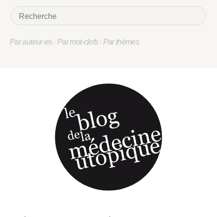
Par auteur·es
/
Par mot-clefs
/
Par thèmes