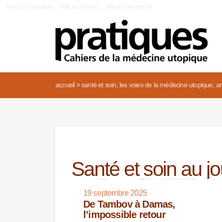
|
Aller à la navigation
Aller au contenu
Aller à la recherche
accueil
>
santé et soin, les voies de la médecine utopique, an
Santé et soin au jou
19 septembre 2025
De Tambov à Damas,
l’impossible retour