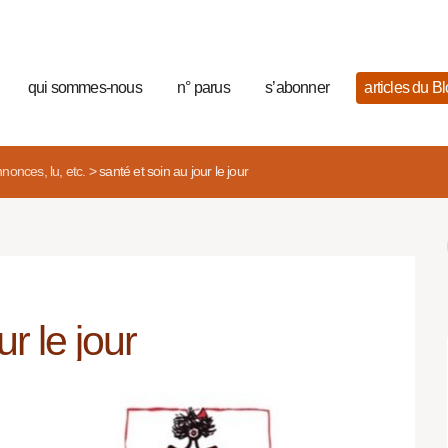
qui sommes-nous
n° parus
s’abonner
articles du B
nonces, lu, etc.
>
santé et soin au jour le jour
r le jour