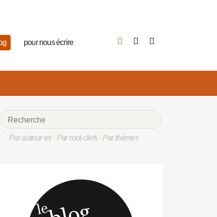
log
pour nous écrire
Par auteur·es
/
Par mot-clefs
/
Par thèmes