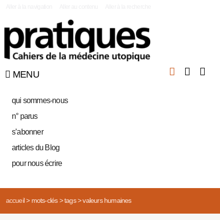
|
Aller à la navigation
Aller au contenu
Aller à la recherche
MENU
qui sommes-nous
n° parus
s’abonner
articles du Blog
pour nous écrire
accueil
>
mots-clés
>
tags
>
valeurs humaines