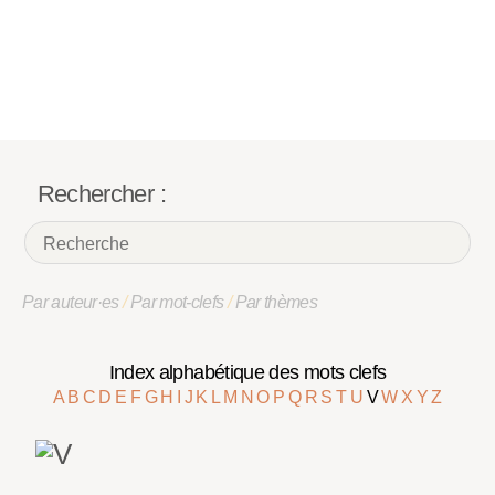
Rechercher :
Par auteur·es
/
Par mot-clefs
/
Par thèmes
Index alphabétique des mots clefs
A
B
C
D
E
F
G
H
I
J
K
L
M
N
O
P
Q
R
S
T
U
V
W
X
Y
Z