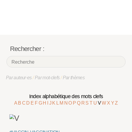
Rechercher :
Par auteur·es
/
Par mot-clefs
/
Par thèmes
Index alphabétique des mots clefs
A
B
C
D
E
F
G
H
I
J
K
L
M
N
O
P
Q
R
S
T
U
V
W
X
Y
Z