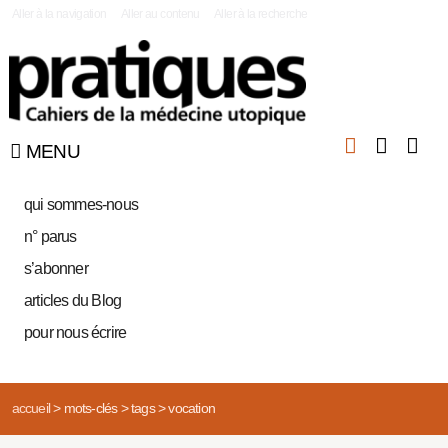
|
Aller à la navigation
Aller au contenu
Aller à la recherche
MENU
qui sommes-nous
n° parus
s’abonner
articles du Blog
pour nous écrire
accueil
>
mots-clés
>
tags
>
vocation