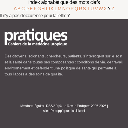
Index alphabétique des mots clefs
A
B
C
D
E
F
G
H
I
J
K
L
M
N
O
P
Q
R
S
T
U
V
W
X
Y
Z
Il n'y a pas d'occurence pour la lettre
Y
Des citoyens, soignants, chercheurs, patients, s’interrogent sur le soin
et la santé dans toutes ses composantes : conditions de vie, de travail,
environnement et défendent une politique de santé qui permette à
tous l’accès à des soins de qualité.
Mentions légales
|
RSS 2.0
|
© La Revue Pratiques 2005-2026
|
site développé par elastick.net