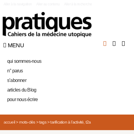
|
Aller à la navigation
Aller au contenu
Aller à la recherche
MENU
qui sommes-nous
n° parus
s’abonner
articles du Blog
pour nous écrire
accueil
>
mots-clés
>
tags
>
tarification à l’activité, t2a