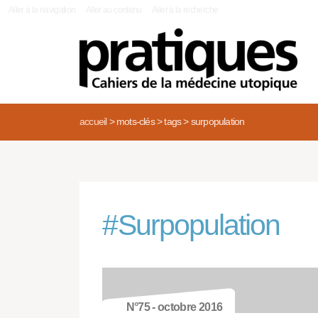
|
Aller à la navigation
Aller au contenu
Aller à la recherche
accueil
>
mots-clés
>
tags
>
surpopulation
#
Surpopulation
N°75 - octobre 2016