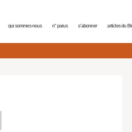
qui sommes-nous
n° parus
s’abonner
articles du B