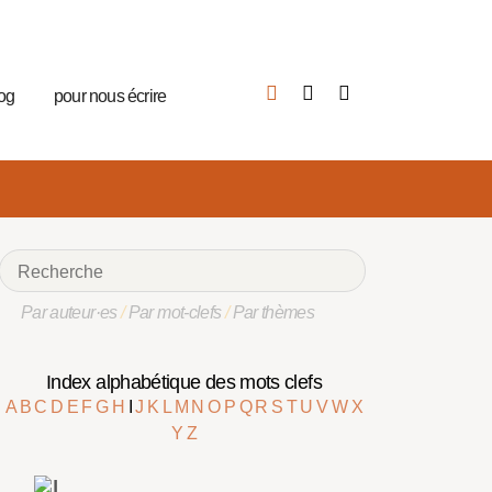
log
pour nous écrire
Par auteur·es
/
Par mot-clefs
/
Par thèmes
Index alphabétique des mots clefs
A
B
C
D
E
F
G
H
I
J
K
L
M
N
O
P
Q
R
S
T
U
V
W
X
Y
Z