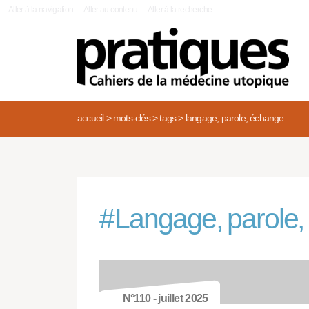
|
Aller à la navigation
Aller au contenu
Aller à la recherche
accueil
>
mots-clés
>
tags
>
langage, parole, échange
#
Langage, parole
N°110 - juillet 2025