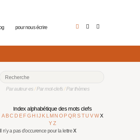
log
pour nous écrire
Par auteur·es
/
Par mot-clefs
/
Par thèmes
Index alphabétique des mots clefs
A
B
C
D
E
F
G
H
I
J
K
L
M
N
O
P
Q
R
S
T
U
V
W
X
Y
Z
Il n'y a pas d'occurence pour la lettre
X