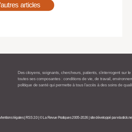
’autres articles
Des citoyens, soignants, chercheurs, patients, s’interrogent sur le
toutes ses composantes : conditions de vie, de travail, environn
politique de santé qui permette à tous l’accès à des soins de quali
Mentions légales
|
RSS 2.0
|
© La Revue Pratiques 2005-2026
|
site développé par elastick.ne