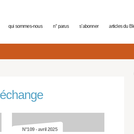
qui sommes-nous
n° parus
s’abonner
articles du B
, échange
N°109 - avril 2025