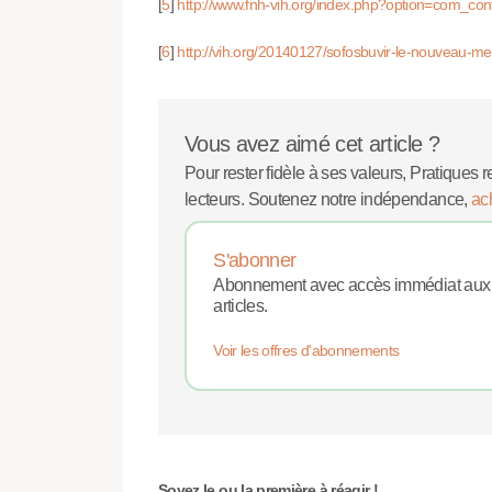
[
5
]
http://www.fnh-vih.org/index.php?option=com_co
[
6
]
http://vih.org/20140127/sofosbuvir-le-nouveau-m
Vous avez aimé cet article ?
Pour rester fidèle à ses valeurs, Pratiques r
lecteurs. Soutenez notre indépendance,
ac
S'abonner
Abonnement avec accès immédiat aux
articles.
Voir les offres d'abonnements
Soyez le ou la première à réagir !