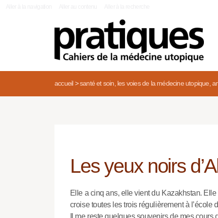
|
Aller à la navigation
Aller au contenu
Aller à la recherche
accueil
>
santé et soin, les voies de la médecine utopique, an
Les yeux noirs d’A
Elle a cinq ans, elle vient du Kazakhstan. El
croise toutes les trois régulièrement à l’écol
Il me reste quelques souvenirs de mes cours