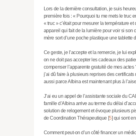
Lors de la dernière consultation, je suis heure
première fois : « Pourquoi tu me mets le truc en
« truc » c’était pour mesurer la température e
appareil qui fait de la lumière pour voir si son 
mère sort d’une poche plastique une tablette de
Ce geste, je l’accepte et la remercie, je lui e
on ne doit pas accepter les cadeaux des patient
compenser l’apparente gratuité de mes actes ?
j’ai dû faire à plusieurs reprises des certific
aussi parce Albina est maintenant plus à l’aise
J’ai eu un appel de l’assistante sociale du C
famille d’Albina arrive au terme du délai d’accu
solution de relogement et évoque plusieurs pi
de Coordination Thérapeutique
[
5
]
qui sont en 
Comment peut-on d’un côté financer un médica