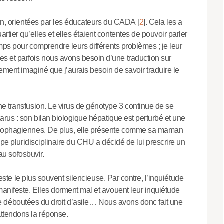
 an, orientées par les éducateurs du CADA
[
2
]
. Cela les a
tier qu’elles et elles étaient contentes de pouvoir parler
emps pour comprendre leurs différents problèmes ; je leur
 et parfois nous avons besoin d’une traduction sur
cement imaginé que j’aurais besoin de savoir traduire le
e transfusion. Le virus de génotype 3 continue de se
arus : son bilan biologique hépatique est perturbé et une
œsophagiennes. De plus, elle présente comme sa maman
ipe pluridisciplinaire du CHU a décidé de lui prescrire un
au sofosbuvir.
 reste le plus souvent silencieuse. Par contre, l’inquiétude
manifeste. Elles dorment mal et avouent leur inquiétude
’être déboutées du droit d’asile… Nous avons donc fait une
ttendons la réponse.