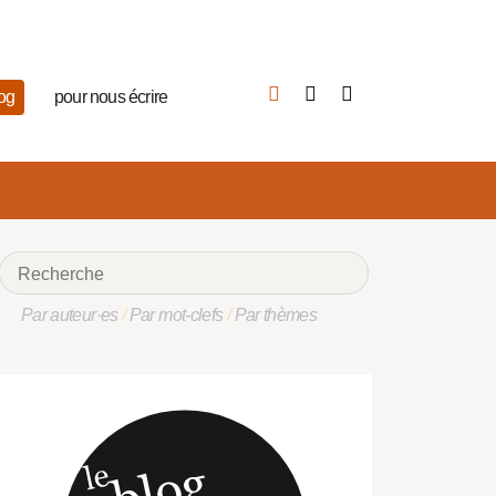
log
pour nous écrire
Par auteur·es
/
Par mot-clefs
/
Par thèmes