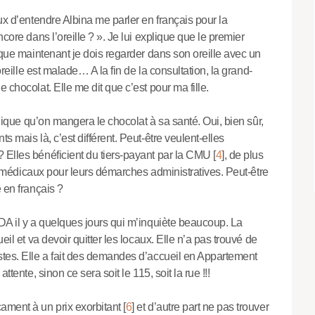
ux d’entendre Albina me parler en français pour la
core dans l’oreille ? ». Je lui explique que le premier
t que maintenant je dois regarder dans son oreille avec un
oreille est malade… A la fin de la consultation, la grand-
 chocolat. Elle me dit que c’est pour ma fille.
xplique qu’on mangera le chocolat à sa santé. Oui, bien sûr,
s mais là, c’est différent. Peut-être veulent-elles
 Elles bénéficient du tiers-payant par la CMU
[
4
]
, de plus
ats médicaux pour leurs démarches administratives. Peut-être
 en français ?
ADA il y a quelques jours qui m’inquiète beaucoup. La
eil et va devoir quitter les locaux. Elle n’a pas trouvé de
stes. Elle a fait des demandes d’accueil en Appartement
attente, sinon ce sera soit le 115, soit la rue !!!
ment à un prix exorbitant
[
6
]
et d’autre part ne pas trouver