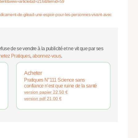
ntent&view=article&id=216&Itemid=59
edicament-de-gilead-une-espoir-pour-les-personnes-vivant-avec
efuse de se vendre à la publicité et ne vit que par ses
hetez Pratiques
,
abonnez-vous
.
Acheter
Pratiques N°111 Science sans
confiance n’est que ruine de la santé
version papier
22,50
€
version pdf
21,00
€