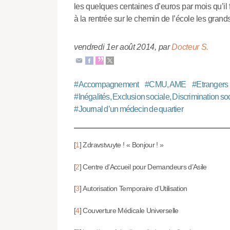
les quelques centaines d’euros par mois qu’il fa
à la rentrée sur le chemin de l’école les grand
vendredi 1er août 2014
,
par
Docteur S.
#
Accompagnement
#
CMU, AME
#
Etrangers
#
Inégalités, Exclusion sociale, Discrimination soc
#
Journal d’un médecin de quartier
[
1
]
Zdravstvuyte ! « Bonjour ! »
[
2
]
Centre d’Accueil pour Demandeurs d’Asile
[
3
]
Autorisation Temporaire d’Utilisation
[
4
]
Couverture Médicale Universelle