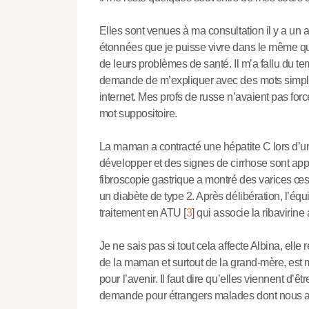
Elles sont venues à ma consultation il y a un
étonnées que je puisse vivre dans le même quar
de leurs problèmes de santé. Il m’a fallu du t
demande de m’expliquer avec des mots simples
internet. Mes profs de russe n’avaient pas for
mot suppositoire.
La maman a contracté une hépatite C lors d’un
développer et des signes de cirrhose sont app
fibroscopie gastrique a montré des varices 
un diabète de type 2. Après délibération, l’équ
traitement en ATU
[
3
]
qui associe la ribavirine 
Je ne sais pas si tout cela affecte Albina, elle
de la maman et surtout de la grand-mère, est 
pour l’avenir. Il faut dire qu’elles viennent d
demande pour étrangers malades dont nous a