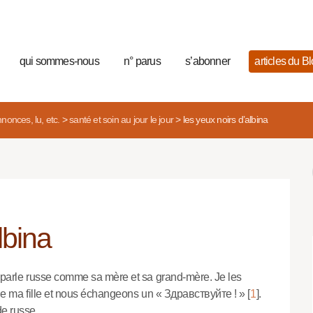
qui sommes-nous
n° parus
s’abonner
articles du B
nonces, lu, etc.
>
santé et soin au jour le jour
>
les yeux noirs d’albina
lbina
le parle russe comme sa mère et sa grand-mère. Je les
e de ma fille et nous échangeons un « Здравствуйте ! »
[
1
]
.
 de russe…