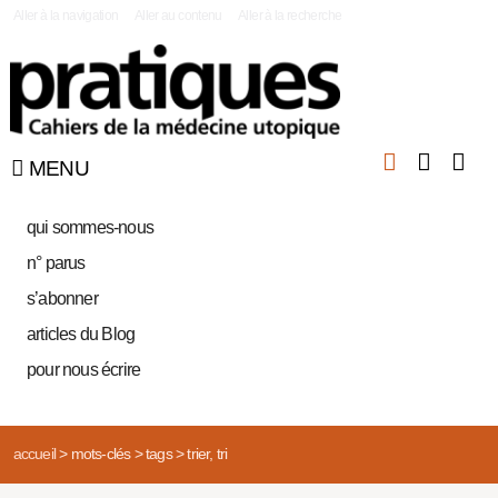
|
Aller à la navigation
Aller au contenu
Aller à la recherche
MENU
qui sommes-nous
n° parus
s’abonner
articles du Blog
pour nous écrire
accueil
>
mots-clés
>
tags
>
trier, tri