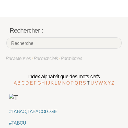
Rechercher :
Par auteur·es
/
Par mot-clefs
/
Par thèmes
Index alphabétique des mots clefs
A
B
C
D
E
F
G
H
I
J
K
L
M
N
O
P
Q
R
S
T
U
V
W
X
Y
Z
#TABAC, TABACOLOGIE
#TABOU