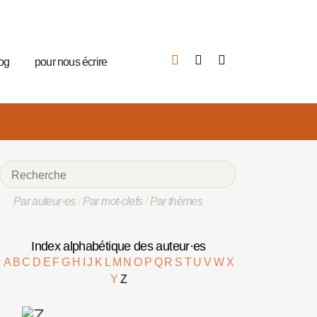
log
pour nous écrire
Par auteur·es
/
Par mot-clefs
/
Par thèmes
Index alphabétique des auteur·es
A
B
C
D
E
F
G
H
I
J
K
L
M
N
O
P
Q
R
S
T
U
V
W
X
Y
Z