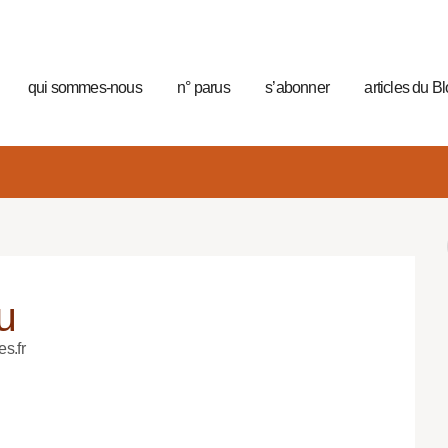
qui sommes-nous
n° parus
s’abonner
articles du B
u
es.fr