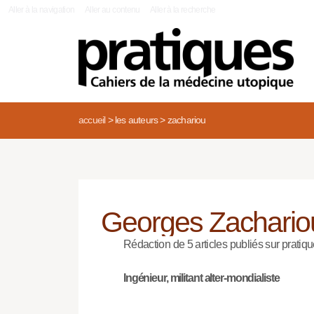
|
Aller à la navigation
Aller au contenu
Aller à la recherche
accueil
>
les auteurs
>
zachariou
Georges Zachario
Rédaction de 5 articles publiés sur pratiqu
Ingénieur, militant alter-mondialiste