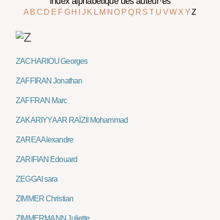
Index alphabétique des auteur·es
A
B
C
D
E
F
G
H
I
J
K
L
M
N
O
P
Q
R
S
T
U
V
W
X
Y
Z
ZACHARIOU Georges
ZAFFIRAN Jonathan
ZAFFRAN Marc
ZAKARIYYA AR RAÏZII Mohammad
ZAREA Alexandre
ZARIFIAN Edouard
ZEGGAI sara
ZIMMER Christian
ZIMMERMANN Juliette