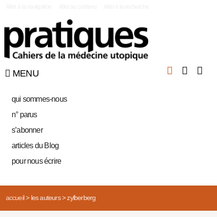
|
Aller à la navigation
Aller au contenu
Aller à la recherche
MENU
qui sommes-nous
n° parus
s’abonner
articles du Blog
pour nous écrire
accueil
>
les auteurs
>
zylberberg