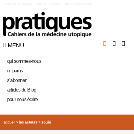
|
Aller à la navigation
Aller au contenu
Aller à la recherche
MENU
qui sommes-nous
n° parus
s’abonner
articles du Blog
pour nous écrire
accueil
>
les auteurs
>
soulié