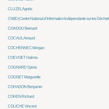
CLUZEL Agnès
CNIID (Centre National d’Information Indépendante sur les Déchet
COADOU Bernard
COCAUL Arnaud
COCHENNEC Morgan
COEVOET Halima
COGNARD Sylvie
COGNET Marguerite
COHADON Benjamin
COHEN Richard
COLICHE Vincent