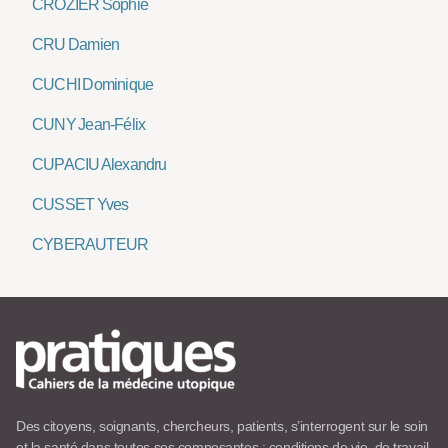
CROZIER Sophie
CRU Damien
CUCHI Dominique
CUNY Jean-Félix
CUPACIU Alexandru
CUSSET Yves
CYBERAUTEUR
Des citoyens, soignants, chercheurs, patients, s’interrogent sur le soin
et la santé dans toutes ses composantes : conditions de vie, de travail,