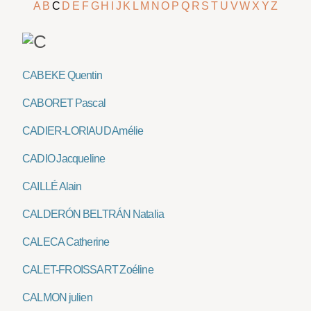
A
B
C
D
E
F
G
H
I
J
K
L
M
N
O
P
Q
R
S
T
U
V
W
X
Y
Z
CABEKE Quentin
CABORET Pascal
CADIER-LORIAUD Amélie
CADIO Jacqueline
CAILLÉ Alain
CALDERÓN BELTRÁN Natalia
CALECA Catherine
CALET-FROISSART Zoéline
CALMON julien