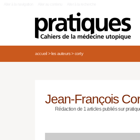
|
Aller à la navigation
Aller au contenu
Aller à la recherche
accueil
>
les auteurs
>
corty
Jean-François Cor
Rédaction de 1 articles publiés sur pratiqu