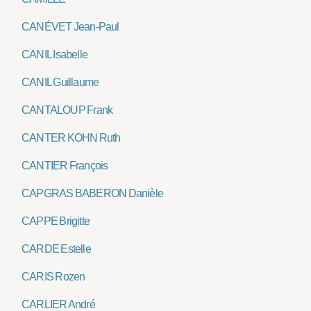
CANÉVET Jean-Paul
CANIL Isabelle
CANIL Guillaume
CANTALOUP Frank
CANTER KOHN Ruth
CANTIER François
CAPGRAS BABERON Danièle
CAPPE Brigitte
CARDE Estelle
CARIS Rozen
CARLIER André