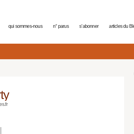
qui sommes-nous
n° parus
s’abonner
articles du B
ty
es.fr