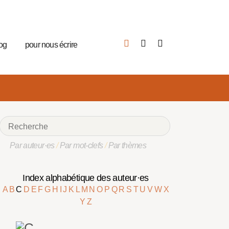
log
pour nous écrire
Par auteur·es
/
Par mot-clefs
/
Par thèmes
Index alphabétique des auteur·es
A
B
C
D
E
F
G
H
I
J
K
L
M
N
O
P
Q
R
S
T
U
V
W
X
Y
Z