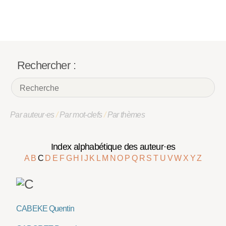
Rechercher :
Par auteur·es
/
Par mot-clefs
/
Par thèmes
Index alphabétique des auteur·es
A
B
C
D
E
F
G
H
I
J
K
L
M
N
O
P
Q
R
S
T
U
V
W
X
Y
Z
CABEKE Quentin