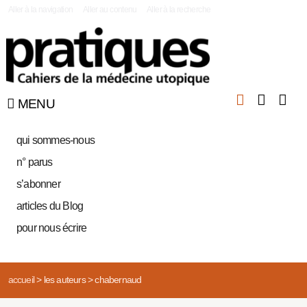
|
Aller à la navigation
Aller au contenu
Aller à la recherche
MENU
qui sommes-nous
n° parus
s’abonner
articles du Blog
pour nous écrire
accueil
>
les auteurs
>
chabernaud