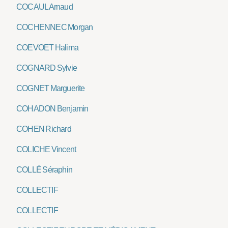
COCAUL Arnaud
COCHENNEC Morgan
COEVOET Halima
COGNARD Sylvie
COGNET Marguerite
COHADON Benjamin
COHEN Richard
COLICHE Vincent
COLLÉ Séraphin
COLLECTIF
COLLECTIF