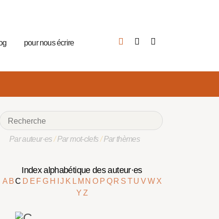
log
pour nous écrire
Par auteur·es
/
Par mot-clefs
/
Par thèmes
Index alphabétique des auteur·es
A
B
C
D
E
F
G
H
I
J
K
L
M
N
O
P
Q
R
S
T
U
V
W
X
Y
Z