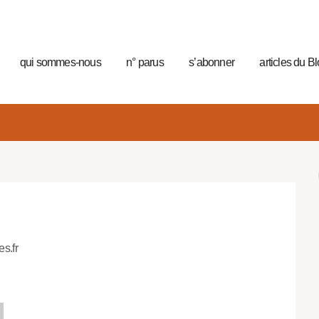
qui sommes-nous
n° parus
s’abonner
articles du B
es.fr