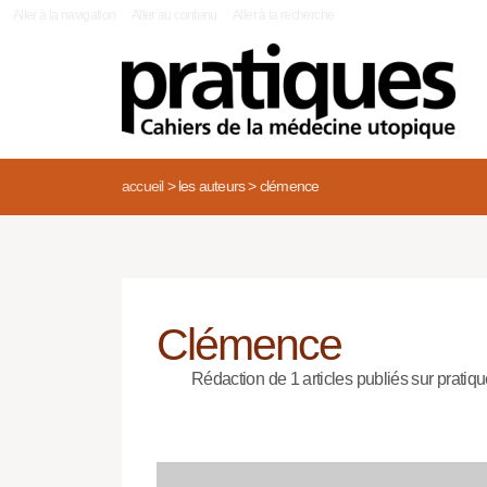
|
Aller à la navigation
Aller au contenu
Aller à la recherche
accueil
>
les auteurs
>
clémence
Clémence
Rédaction de 1 articles publiés sur pratiqu