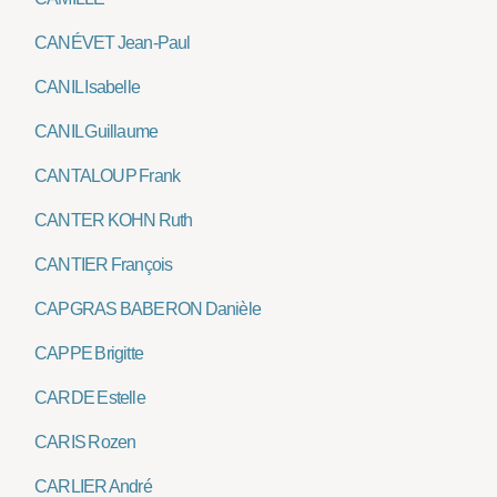
CANÉVET Jean-Paul
CANIL Isabelle
CANIL Guillaume
CANTALOUP Frank
CANTER KOHN Ruth
CANTIER François
CAPGRAS BABERON Danièle
CAPPE Brigitte
CARDE Estelle
CARIS Rozen
CARLIER André