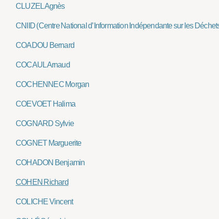
CLUZEL Agnès
CNIID (Centre National d’Information Indépendante sur les Déchet
COADOU Bernard
COCAUL Arnaud
COCHENNEC Morgan
COEVOET Halima
COGNARD Sylvie
COGNET Marguerite
COHADON Benjamin
COHEN Richard
COLICHE Vincent