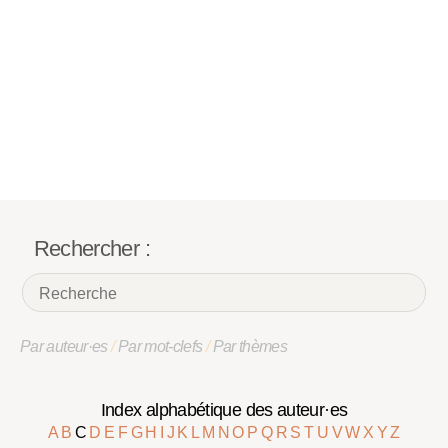
Rechercher :
Par auteur·es
/
Par mot-clefs
/
Par thèmes
Index alphabétique des auteur·es
A
B
C
D
E
F
G
H
I
J
K
L
M
N
O
P
Q
R
S
T
U
V
W
X
Y
Z