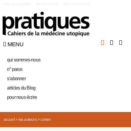
|
Aller à la navigation
Aller au contenu
Aller à la recherche
MENU
qui sommes-nous
n° parus
s’abonner
articles du Blog
pour nous écrire
accueil
>
les auteurs
>
cohen