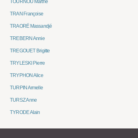
TOURNOU Marthe
TRAN Françoise
TRAORÉ Massandjé
TREBERN Annie
TREGOUET Brigitte
TRYLESKI Pierre
TRYPHON Alice
TURPIN Armelle
TURSZ Anne
TYRODE Alain