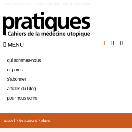
|
Aller à la navigation
Aller au contenu
Aller à la recherche
MENU
qui sommes-nous
n° parus
s’abonner
articles du Blog
pour nous écrire
accueil
>
les auteurs
>
plavis