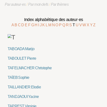
Par auteur·es
/
Par mot-clefs
/
Par thèmes
Index alphabétique des auteur·es
A
B
C
D
E
F
G
H
I
J
K
L
M
N
O
P
Q
R
S
T
U
V
W
X
Y
Z
TABOADA Marijo
TABOULET Pierre
TAFELMACHER Christophe
TAÏEB Sophie
TAILLANDIER Elodie
TANDJAOUI Yacine
TAPREST Virginie