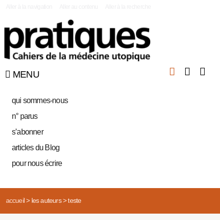
|
Aller à la navigation
Aller au contenu
Aller à la recherche
MENU
qui sommes-nous
n° parus
s’abonner
articles du Blog
pour nous écrire
accueil
>
les auteurs
>
teste