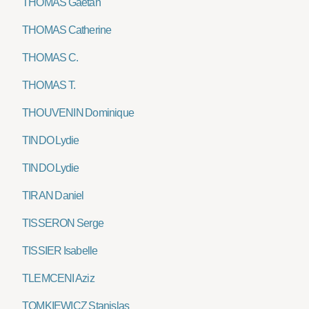
THOMAS Gaëtan
THOMAS Catherine
THOMAS C.
THOMAS T.
THOUVENIN Dominique
TINDO Lydie
TINDO Lydie
TIRAN Daniel
TISSERON Serge
TISSIER Isabelle
TLEMCENI Aziz
TOMKIEWICZ Stanislas