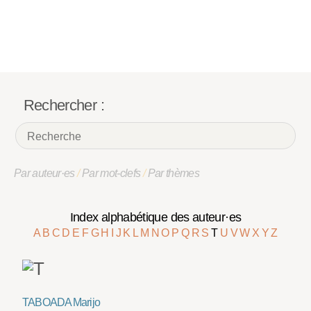
Rechercher :
Par auteur·es
/
Par mot-clefs
/
Par thèmes
Index alphabétique des auteur·es
A
B
C
D
E
F
G
H
I
J
K
L
M
N
O
P
Q
R
S
T
U
V
W
X
Y
Z
TABOADA Marijo