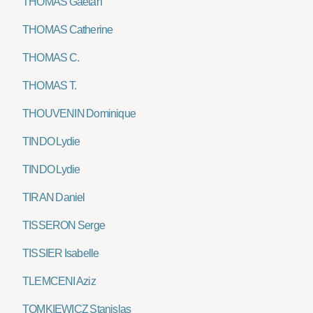
THOMAS Gaëtan
THOMAS Catherine
THOMAS C.
THOMAS T.
THOUVENIN Dominique
TINDO Lydie
TINDO Lydie
TIRAN Daniel
TISSERON Serge
TISSIER Isabelle
TLEMCENI Aziz
TOMKIEWICZ Stanislas