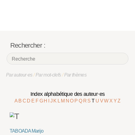
Rechercher :
Par auteur·es
/
Par mot-clefs
/
Par thèmes
Index alphabétique des auteur·es
A
B
C
D
E
F
G
H
I
J
K
L
M
N
O
P
Q
R
S
T
U
V
W
X
Y
Z
TABOADA Marijo