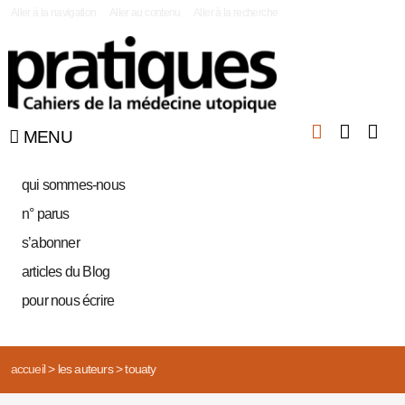
|
Aller à la navigation
Aller au contenu
Aller à la recherche
MENU
qui sommes-nous
n° parus
s’abonner
articles du Blog
pour nous écrire
accueil
>
les auteurs
>
touaty