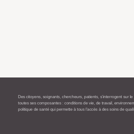
Des citoyens, soignants, chercheurs, patients, s’interrogent sur le
toutes ses composantes : conditions de vie, de travail, environn
politique de santé qui permette à tous l’accès à des soins de quali