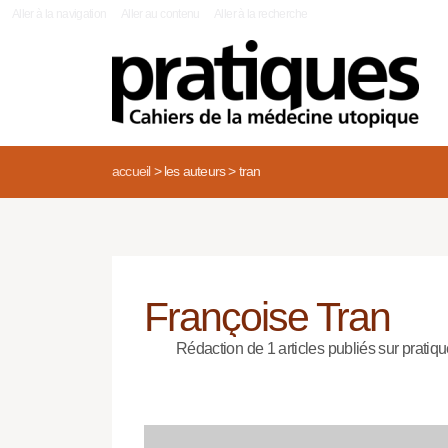
|
Aller à la navigation
Aller au contenu
Aller à la recherche
accueil
>
les auteurs
>
tran
Françoise Tran
Rédaction de 1 articles publiés sur pratiqu