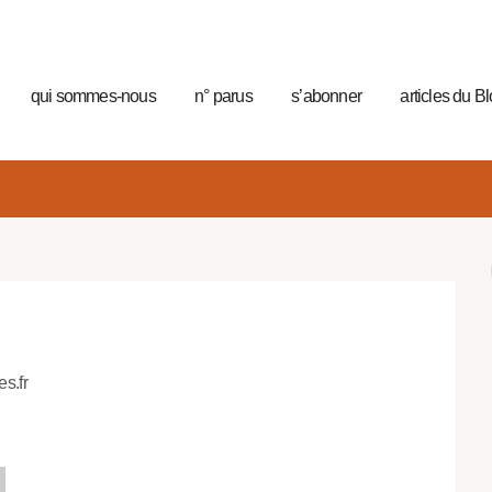
qui sommes-nous
n° parus
s’abonner
articles du B
es.fr