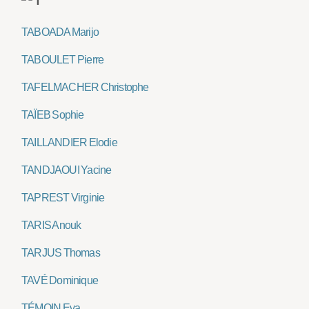
TABOADA Marijo
TABOULET Pierre
TAFELMACHER Christophe
TAÏEB Sophie
TAILLANDIER Elodie
TANDJAOUI Yacine
TAPREST Virginie
TARIS Anouk
TARJUS Thomas
TAVÉ Dominique
TÉMOIN Eva