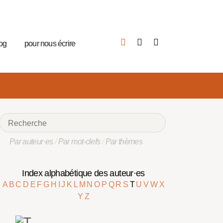
log
pour nous écrire
Par auteur·es
/
Par mot-clefs
/
Par thèmes
Index alphabétique des auteur·es
A
B
C
D
E
F
G
H
I
J
K
L
M
N
O
P
Q
R
S
T
U
V
W
X
Y
Z