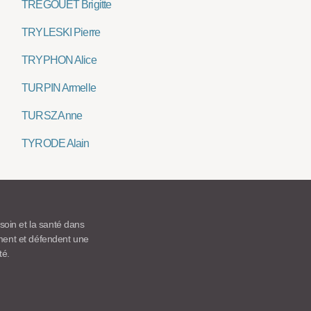
TREGOUET Brigitte
TRYLESKI Pierre
TRYPHON Alice
TURPIN Armelle
TURSZ Anne
TYRODE Alain
 soin et la santé dans
ement et défendent une
té.