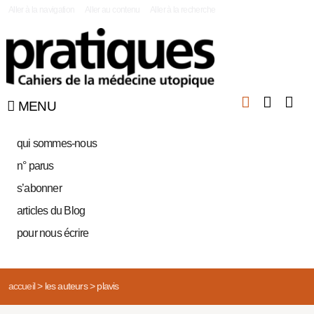
|
Aller à la navigation
Aller au contenu
Aller à la recherche
MENU
qui sommes-nous
n° parus
s’abonner
articles du Blog
pour nous écrire
accueil
>
les auteurs
>
plavis