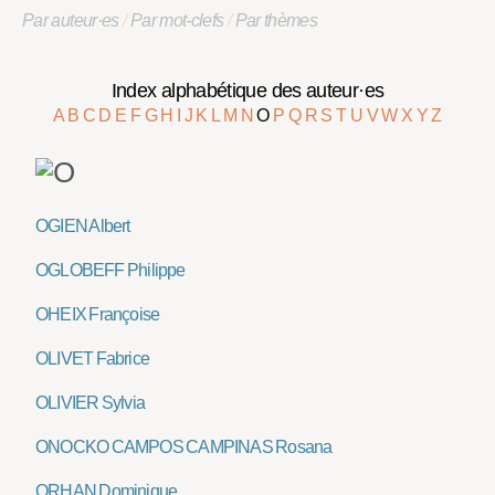
Par auteur·es
/
Par mot-clefs
/
Par thèmes
Index alphabétique des auteur·es
A
B
C
D
E
F
G
H
I
J
K
L
M
N
O
P
Q
R
S
T
U
V
W
X
Y
Z
OGIEN Albert
OGLOBEFF Philippe
OHEIX Françoise
OLIVET Fabrice
OLIVIER Sylvia
ONOCKO CAMPOS CAMPINAS Rosana
ORHAN Dominique