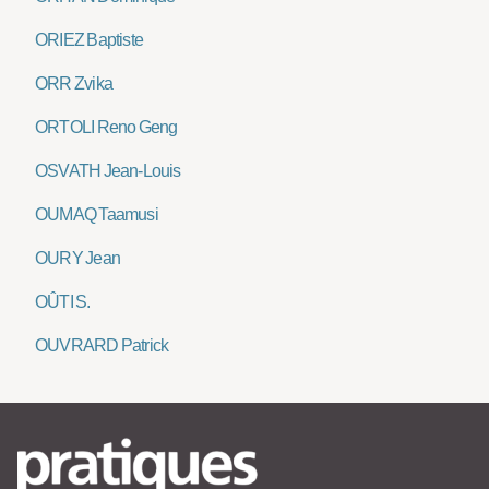
ORIEZ Baptiste
ORR Zvika
ORTOLI Reno Geng
OSVATH Jean-Louis
OUMAQ Taamusi
OURY Jean
OÛTI S.
OUVRARD Patrick