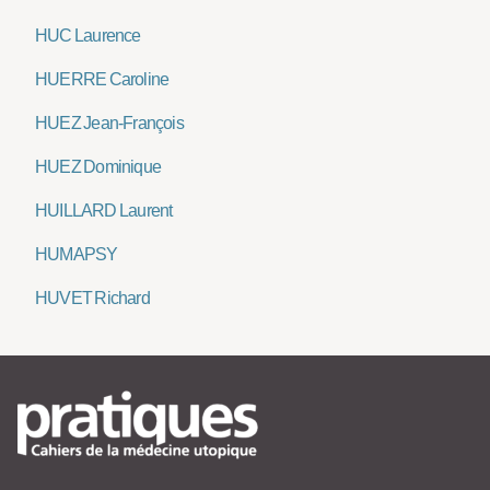
HUC Laurence
HUERRE Caroline
HUEZ Jean-François
HUEZ Dominique
HUILLARD Laurent
HUMAPSY
HUVET Richard