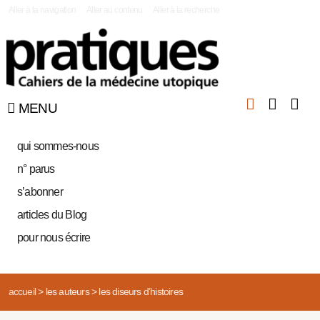
|
Aller à la navigation
Aller au contenu
Aller à la recherche
MENU
qui sommes-nous
n° parus
s’abonner
articles du Blog
pour nous écrire
accueil
>
les auteurs
>
les diseurs d’histoires