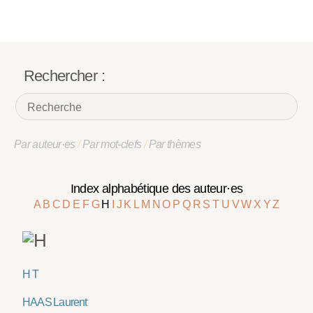
Rechercher :
Par auteur·es
/
Par mot-clefs
/
Par thèmes
Index alphabétique des auteur·es
A
B
C
D
E
F
G
H
I
J
K
L
M
N
O
P
Q
R
S
T
U
V
W
X
Y
Z
H T
HAAS Laurent