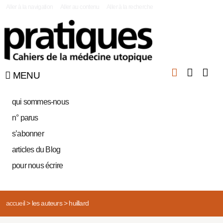
|
Aller à la navigation
Aller au contenu
Aller à la recherche
MENU
qui sommes-nous
n° parus
s’abonner
articles du Blog
pour nous écrire
accueil
>
les auteurs
>
huillard