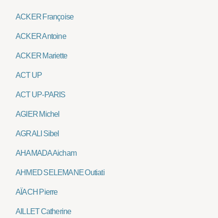
ACKER Françoise
ACKER Antoine
ACKER Mariette
ACT UP
ACT UP-PARIS
AGIER Michel
AGRALI Sibel
AHAMADA Aicham
AHMED SELEMANE Outiati
AÏACH Pierre
AILLET Catherine