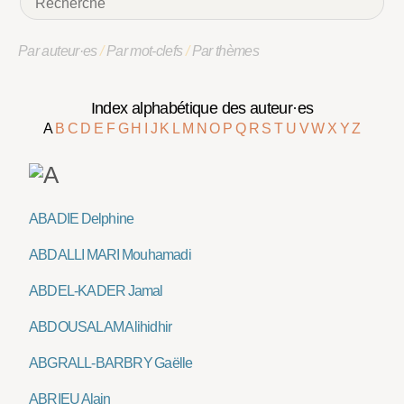
Par auteur·es
/
Par mot-clefs
/
Par thèmes
Index alphabétique des auteur·es
A
B
C
D
E
F
G
H
I
J
K
L
M
N
O
P
Q
R
S
T
U
V
W
X
Y
Z
ABADIE Delphine
ABDALLI MARI Mouhamadi
ABDEL-KADER Jamal
ABDOUSALAM Alihidhir
ABGRALL-BARBRY Gaëlle
ABRIEU Alain