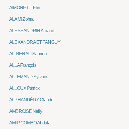
AIMONETTI Elin
ALAMI Zohra
ALESSANDRIN Arnaud
ALEXANDRA ET TANGUY
ALI BENALI Sabrina
ALLA François
ALLEMAND Sylvain
ALLOUX Patrick
ALPHANDÉRY Claude
AMBROISE Nelly
AMIR COMBO Abdular