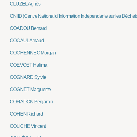
CLUZEL Agnès
CNIID (Centre National d’Information Indépendante sur les Déchet
COADOU Bernard
COCAUL Arnaud
COCHENNEC Morgan
COEVOET Halima
COGNARD Sylvie
COGNET Marguerite
COHADON Benjamin
COHEN Richard
COLICHE Vincent