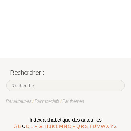
Rechercher :
Par auteur·es
/
Par mot-clefs
/
Par thèmes
Index alphabétique des auteur·es
A
B
C
D
E
F
G
H
I
J
K
L
M
N
O
P
Q
R
S
T
U
V
W
X
Y
Z