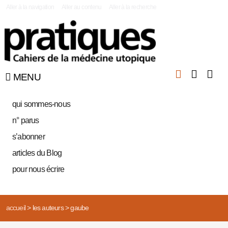
|
Aller à la navigation
Aller au contenu
Aller à la recherche
MENU
qui sommes-nous
n° parus
s’abonner
articles du Blog
pour nous écrire
accueil
>
les auteurs
>
gaube