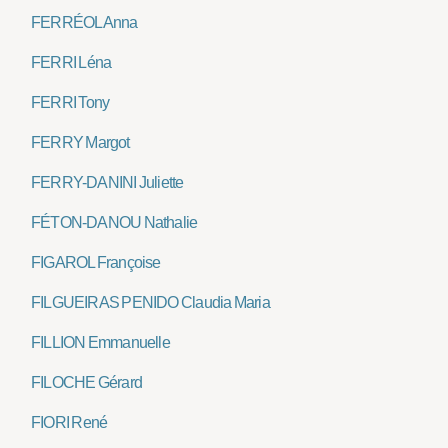
FERRÉOL Anna
FERRI Léna
FERRI Tony
FERRY Margot
FERRY-DANINI Juliette
FÉTON-DANOU Nathalie
FIGAROL Françoise
FILGUEIRAS PENIDO Claudia Maria
FILLION Emmanuelle
FILOCHE Gérard
FIORI René