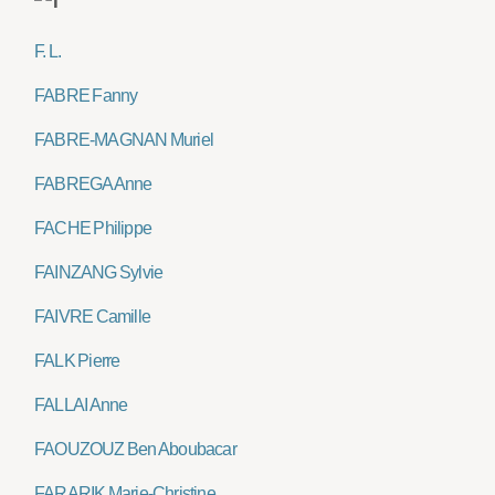
F. L.
FABRE Fanny
FABRE-MAGNAN Muriel
FABREGA Anne
FACHE Philippe
FAINZANG Sylvie
FAIVRE Camille
FALK Pierre
FALLAI Anne
FAOUZOUZ Ben Aboubacar
FARARIK Marie-Christine