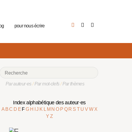
log
pour nous écrire
Par auteur·es
/
Par mot-clefs
/
Par thèmes
Index alphabétique des auteur·es
A
B
C
D
E
F
G
H
I
J
K
L
M
N
O
P
Q
R
S
T
U
V
W
X
Y
Z