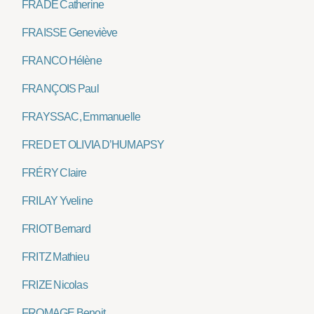
FRADE Catherine
FRAISSE Geneviève
FRANCO Hélène
FRANÇOIS Paul
FRAYSSAC, Emmanuelle
FRED ET OLIVIA D’HUMAPSY
FRÉRY Claire
FRILAY Yveline
FRIOT Bernard
FRITZ Mathieu
FRIZE Nicolas
FROMAGE Benoit