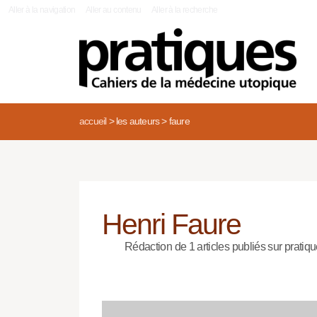
|
Aller à la navigation
Aller au contenu
Aller à la recherche
accueil
>
les auteurs
>
faure
Henri Faure
Rédaction de 1 articles publiés sur pratiqu