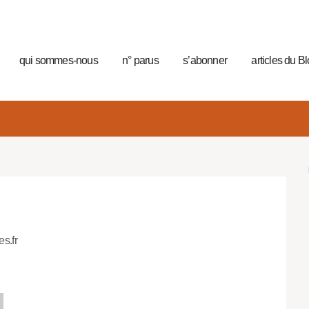
qui sommes-nous
n° parus
s’abonner
articles du B
es.fr