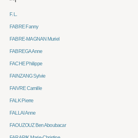
F. L.
FABRE Fanny
FABRE-MAGNAN Muriel
FABREGA Anne
FACHE Philippe
FAINZANG Sylvie
FAIVRE Camille
FALK Pierre
FALLAI Anne
FAOUZOUZ Ben Aboubacar
FARARIK Marie-Christine