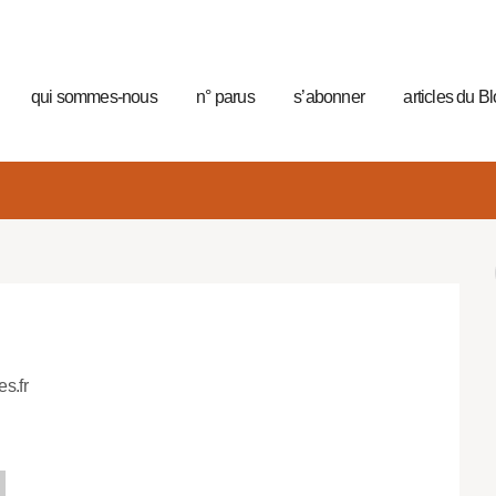
qui sommes-nous
n° parus
s’abonner
articles du B
es.fr