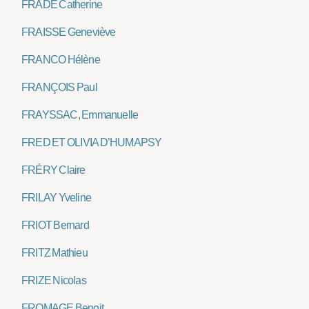
FRADE Catherine
FRAISSE Geneviève
FRANCO Hélène
FRANÇOIS Paul
FRAYSSAC, Emmanuelle
FRED ET OLIVIA D’HUMAPSY
FRÉRY Claire
FRILAY Yveline
FRIOT Bernard
FRITZ Mathieu
FRIZE Nicolas
FROMAGE Benoit