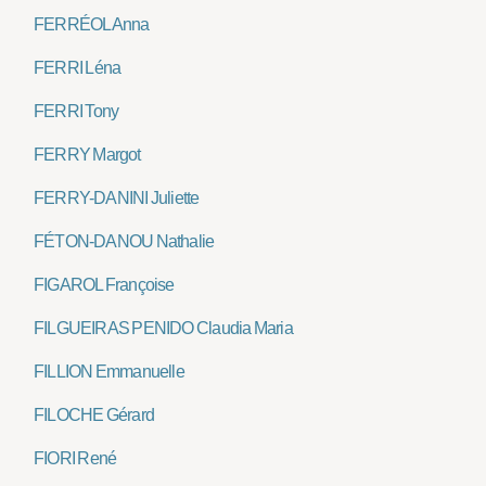
FERRÉOL Anna
FERRI Léna
FERRI Tony
FERRY Margot
FERRY-DANINI Juliette
FÉTON-DANOU Nathalie
FIGAROL Françoise
FILGUEIRAS PENIDO Claudia Maria
FILLION Emmanuelle
FILOCHE Gérard
FIORI René