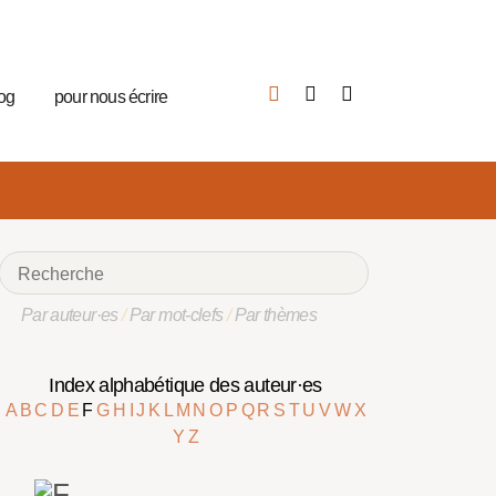
log
pour nous écrire
Par auteur·es
/
Par mot-clefs
/
Par thèmes
Index alphabétique des auteur·es
A
B
C
D
E
F
G
H
I
J
K
L
M
N
O
P
Q
R
S
T
U
V
W
X
Y
Z