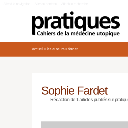
|
Aller à la navigation
Aller au contenu
Aller à la recherche
accueil
>
les auteurs
>
fardet
Sophie Fardet
Rédaction de 1 articles publiés sur pratiqu