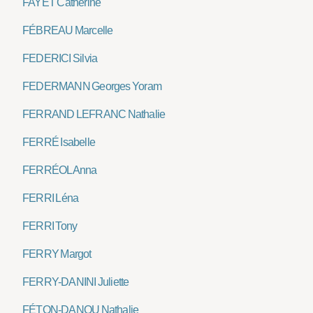
FAYET Catherine
FÉBREAU Marcelle
FEDERICI Silvia
FEDERMANN Georges Yoram
FERRAND LEFRANC Nathalie
FERRÉ Isabelle
FERRÉOL Anna
FERRI Léna
FERRI Tony
FERRY Margot
FERRY-DANINI Juliette
FÉTON-DANOU Nathalie