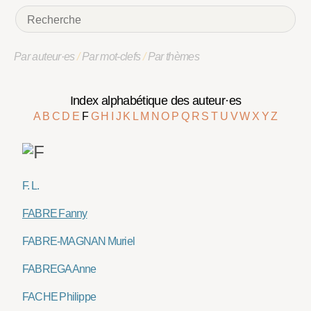
Par auteur·es
/
Par mot-clefs
/
Par thèmes
Index alphabétique des auteur·es
A
B
C
D
E
F
G
H
I
J
K
L
M
N
O
P
Q
R
S
T
U
V
W
X
Y
Z
F. L.
FABRE Fanny
FABRE-MAGNAN Muriel
FABREGA Anne
FACHE Philippe