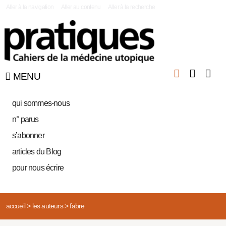
|
Aller à la navigation
Aller au contenu
Aller à la recherche
MENU
qui sommes-nous
n° parus
s’abonner
articles du Blog
pour nous écrire
accueil
>
les auteurs
>
fabre