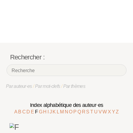
Rechercher :
Par auteur·es
/
Par mot-clefs
/
Par thèmes
Index alphabétique des auteur·es
A
B
C
D
E
F
G
H
I
J
K
L
M
N
O
P
Q
R
S
T
U
V
W
X
Y
Z