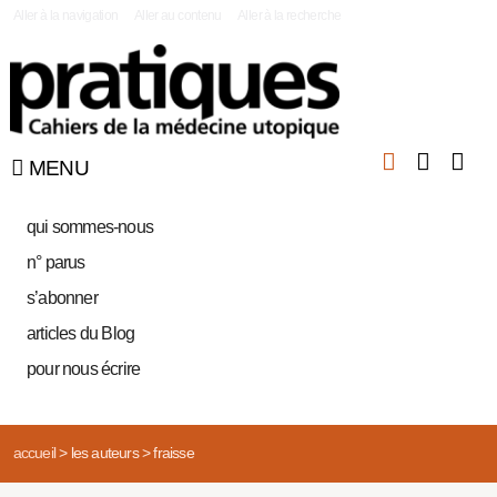
|
Aller à la navigation
Aller au contenu
Aller à la recherche
MENU
qui sommes-nous
n° parus
s’abonner
articles du Blog
pour nous écrire
accueil
>
les auteurs
>
fraisse