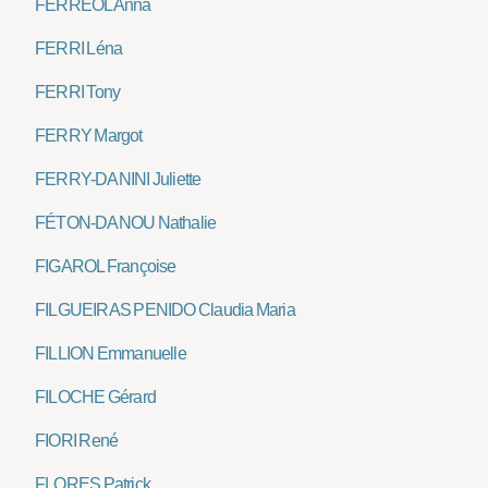
FERRÉOL Anna
FERRI Léna
FERRI Tony
FERRY Margot
FERRY-DANINI Juliette
FÉTON-DANOU Nathalie
FIGAROL Françoise
FILGUEIRAS PENIDO Claudia Maria
FILLION Emmanuelle
FILOCHE Gérard
FIORI René
FLORES Patrick